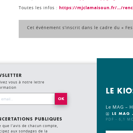
Toutes les infos :
https://mjclamaisoun.fr/…/ren
Cet événement s’inscrit dans le cadre du « Fes
Voir l'événement
SLETTER
ivez vous à notre lettre
formation
LE KI
l Address*
Le MAG – Ho
LE MAG 
PDF - 6,1 M
CERTATIONS PUBLIQUES
e que l'avis de chacun compte,
cipez aux sondages de la