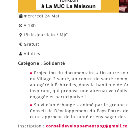
mercredi
24
Mai
Horaires : "
A 18h
Lieu : "
L'Isle-Jourdain / MJC
Prix : "
Gratuit
Public : "
Adultes
Catégorie :
Solidarité
Projection du documentaire « Un autre soin 
du Village 2 santé, un centre de santé comm
autogéré à Échirolles, dans la banlieue de G
inspirant, qui propose une alternative réalis
engagée et participative !
Suivi d’un échange – animé par le groupe 
Conseil de Développement du Pays Portes d
cette approche de la santé et envisager des p
Inscription :
conseildeveloppementppg@gmail.c