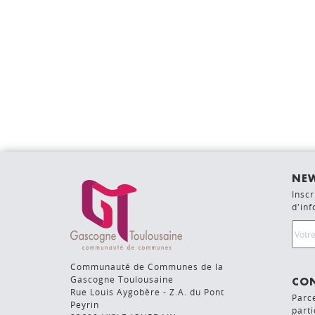
NEW
Inscr
d'in
Emai
Communauté de Communes de la
Gascogne Toulousaine
CON
Rue Louis Aygobère - Z.A. du Pont
Parc
Peyrin
parti