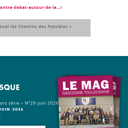
contre-debat-autour-de-la…/
tival les Chemins des Possibles »
OSQUE
rs série – N°29 juin 2026
JUIN 2026
O