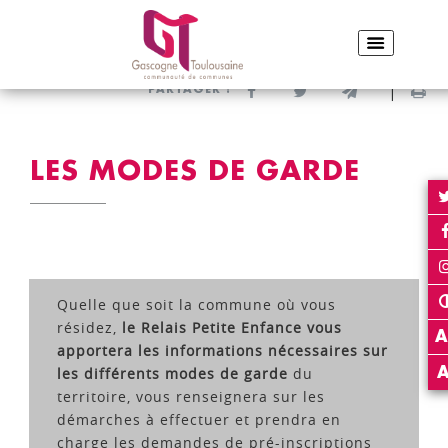
ACCUEIL
VIVRE & HABITER
PETITE ENFANCE
LES MODES DE GARDE
Partager sur Facebook
Partager sur Twitter
Envoyer par e-
Imp
PARTAGER :
LES MODES DE GARDE
Quelle que soit la commune où vous
résidez,
le Relais Petite Enfance vous
A
apportera les informations nécessaires sur
les différents modes de garde
du
territoire, vous renseignera sur les
démarches à effectuer et prendra en
charge les demandes de pré-inscriptions