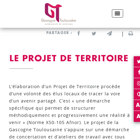
ACCUEIL
LA GASCOGNE TOULOUSAINE
BIENVENUE EN GASCOGNE TOULOUSAINE
LE PROJET DE TERRITOIRE
Partager sur Facebook
Partager sur Twitter
Envoyer par e-
Imp
PARTAGER :
LE PROJET DE TERRITOIRE
L’élaboration d’un Projet de Territoire procède
d’une volonté des élus locaux de tracer la voie
d’un avenir partagé. C’est « une démarche
A
spécifique qui permet de structurer
méthodiquement et progressivement une réalité à
venir » (Norme X50-105 Afnor). Le projet de la
Gascogne Toulousaine s’appuie sur une démarche
de concertation et d’ateliers de travail avec tous