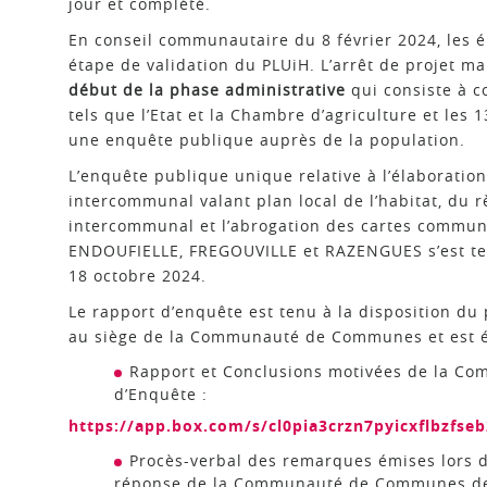
jour et complété.
En conseil communautaire du 8 février 2024, les él
étape de validation du PLUiH. L’arrêt de projet m
début de la phase administrative
qui consiste à c
tels que l’Etat et la Chambre d’agriculture et l
une enquête publique auprès de la population.
L’enquête publique unique relative à l’élaboratio
intercommunal valant plan local de l’habitat, du r
intercommunal et l’abrogation des cartes comm
ENDOUFIELLE, FREGOUVILLE et RAZENGUES s’est te
18 octobre 2024.
Le rapport d’enquête est tenu à la disposition du
au siège de la Communauté de Communes et est ég
Rapport et Conclusions motivées de la Co
d’Enquête :
https://app.box.com/s/cl0pia3crzn7pyicxflbzfse
Procès-verbal des remarques émises lors 
réponse de la Communauté de Communes de