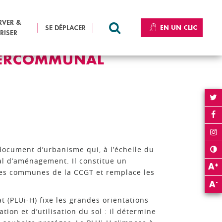
Partager sur Facebook
Partager sur Twitter
Envoyer par e-mail
Imprimer
PARTAGER :
RVER &
SE DÉPLACER
EN UN CLIC
Que recherchez-vous ?
RECHERCHER
RISER
TERCOMMUNAL
ocument d’urbanisme qui, à l’échelle du
l d’aménagement. Il constitue un
+
A
es communes de la CCGT et remplace les
-
A
 (PLUi-H) fixe les grandes orientations
ion et d’utilisation du sol : il détermine