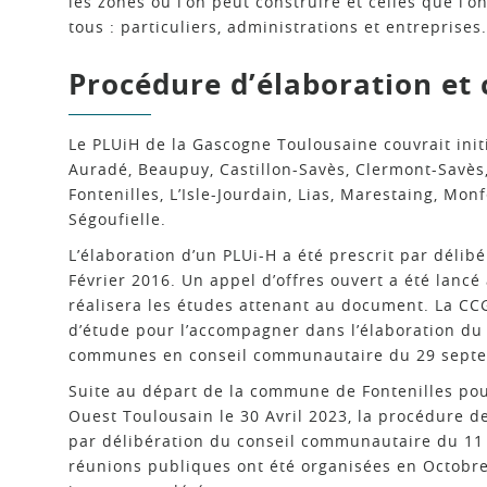
les zones où l’on peut construire et celles que l’
tous : particuliers, administrations et entreprises.
Procédure d’élaboration et
Le PLUiH de la Gascogne Toulousaine couvrait ini
Auradé, Beaupuy, Castillon-Savès, Clermont-Savès, 
Fontenilles, L’Isle-Jourdain, Lias, Marestaing, Mo
Ségoufielle.
L’élaboration d’un PLUi-H a été prescrit par déli
Février 2016. Un appel d’offres ouvert a été lancé 
réalisera les études attenant au document. La C
d’étude pour l’accompagner dans l’élaboration du 
communes en conseil communautaire du 29 sept
Suite au départ de la commune de Fontenilles pour
Ouest Toulousain le 30 Avril 2023, la procédure 
par délibération du conseil communautaire du 11 
réunions publiques ont été organisées en Octobre