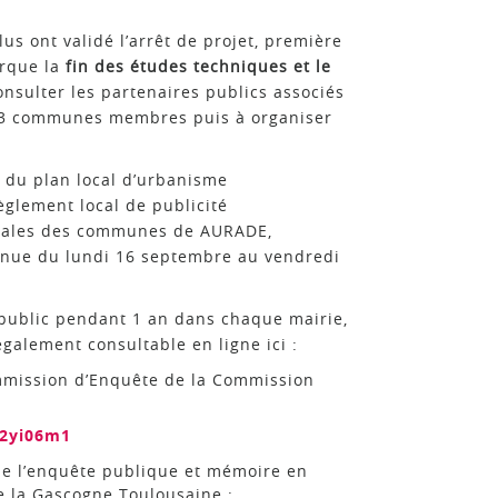
us ont validé l’arrêt de projet, première
arque la
fin des études techniques et le
onsulter les partenaires publics associés
es 13 communes membres puis à organiser
n du plan local d’urbanisme
èglement local de publicité
unales des communes de AURADE,
nue du lundi 16 septembre au vendredi
 public pendant 1 an dans chaque mairie,
alement consultable en ligne ici :
mmission d’Enquête de la Commission
b2yi06m1
de l’enquête publique et mémoire en
 la Gascogne Toulousaine :