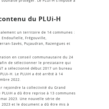
on souhaite protéger. Le PLUi-H s’impose à
 contenu du PLUi-H
tialement un territoire de 14 communes :
Endoufielle, Frégouville,
nferran-Savès, Pujaudran, Razengues et
bération en conseil communautaire du 24
afin de sélectionner le prestataire qui
CGT a sélectionné début 2017 un bureau
PLUi-H. Le PLUiH a été arrêté à 14
embre 2022.
 rejoindre la collectivité du Grand
de PLUiH a dû être reprise à 13 communes
mai 2023. Une nouvelle série de
 2023 et le document a dû être mis à