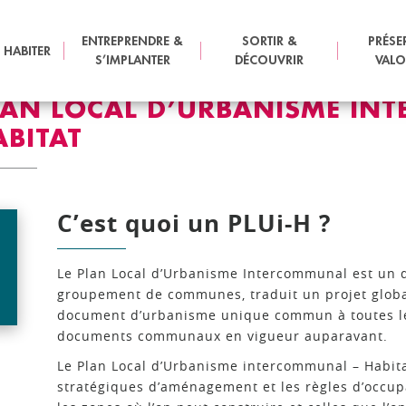
IRE
PLAN LOCAL D’URBANISME INTERCOMMUNAL HABITAT
ENTREPRENDRE &
SORTIR &
PRÉSE
 HABITER
S’IMPLANTER
DÉCOUVRIR
VALO
LAN LOCAL D’URBANISME IN
ABITAT
C’est quoi un PLUi-H ?
Le Plan Local d’Urbanisme Intercommunal est un d
groupement de communes, traduit un projet globa
document d’urbanisme unique commun à toutes l
documents communaux en vigueur auparavant.
Le Plan Local d’Urbanisme intercommunal – Habitat
stratégiques d’aménagement et les règles d’occupat