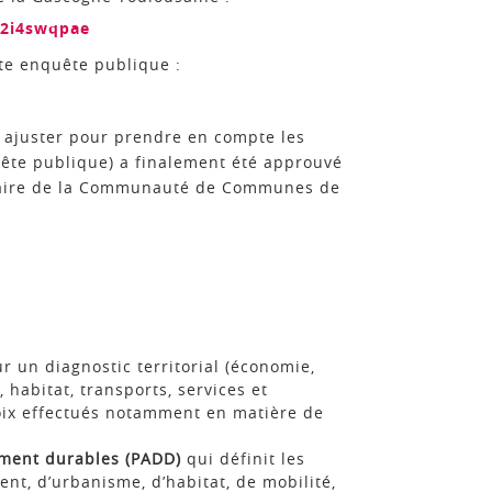
k2i4swqpae
te enquête publique :
 ajuster pour prendre en compte les
uête publique) a finalement été approuvé
utaire de la Communauté de Communes de
r un diagnostic territorial (économie,
abitat, transports, services et
oix effectués notamment en matière de
ment durables (PADD)
qui définit les
nt, d’urbanisme, d’habitat, de mobilité,