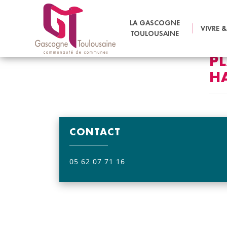
ACCUEIL
VIVRE & HABITER
AMÉNAGEMENT DU TERRITO
LA GASCOGNE
VIVRE &
TOULOUSAINE
P
H
CONTACT
05 62 07 71 16