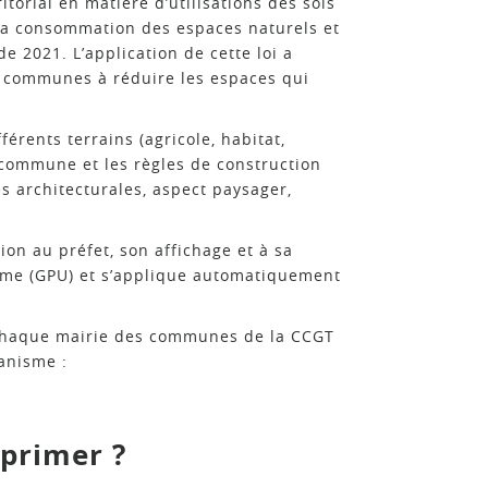
itorial en matière d’utilisations des sols
à la consommation des espaces naturels et
de 2021. L’application de cette loi a
e communes à réduire les espaces qui
érents terrains (agricole, habitat,
commune et les règles de construction
s architecturales, aspect paysager,
ion au préfet, son affichage et à sa
isme (GPU) et s’applique automatiquement
 chaque mairie des communes de la CCGT
banisme :
primer ?