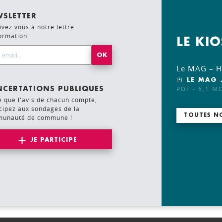
SLETTER
ivez vous à notre lettre
formation
LE KI
l Address*
Le MAG – Ho
LE MAG 
PDF - 6,1 M
CERTATIONS PUBLIQUES
e que l'avis de chacun compte,
cipez aux sondages de la
TOUTES N
unauté de commune !
JE PARTICIPE