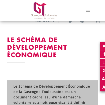
ACCUEIL
ENTREPRENDRE & S’IMPLANTER
LE SCHÉMA DE DÉVELOPPEMENT ÉCONOMIQUE
Partager sur Facebook
Partager sur Twitter
Envoyer par e-
Imp
PARTAGER :
LE SCHÉMA DE
DÉVELOPPEMENT
ÉCONOMIQUE
A
Le Schéma de Développement Économique
de la Gascogne Toulousaine est un
document cadre issu d’une démarche
volontaire et ambitieuse visant à définir