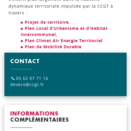
dynamique territoriale impulsée par la CCGT à
travers :
Projet de territoire
,
Plan Local d’Urbanisme et d’Habitat
intercommunal
,
Plan Climat Air Energie Territorial
Plan de Mobilité Durable
CONTACT
05 62 07 71 16
deveco@ccgt.fr
INFORMATIONS
COMPLÉMENTAIRES