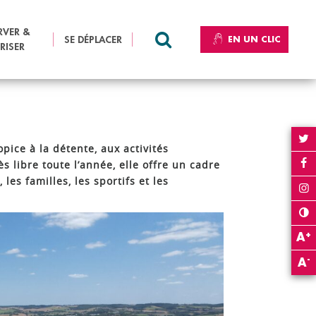
Partager sur Facebook
Partager sur Twitter
Envoyer par e-mail
Imprimer
PARTAGER :
RVER &
SE DÉPLACER
EN UN CLIC
Que recherchez-vous ?
RECHERCHER
RISER
opice à la détente, aux activités
s libre toute l’année, elle offre un cadre
les familles, les sportifs et les
+
A
-
A