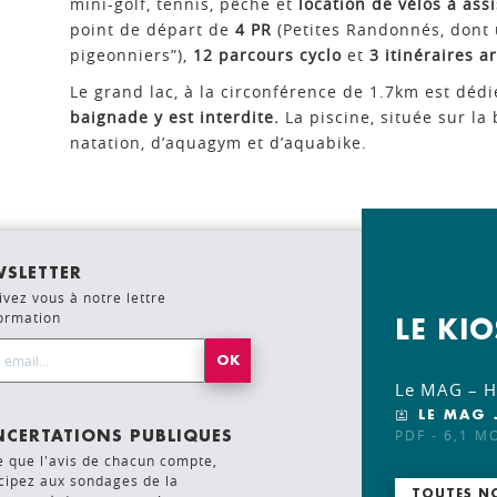
mini-golf, tennis, pêche et
location de vélos à ass
point de départ de
4 PR
(Petites Randonnés, dont 
pigeonniers”),
12 parcours cyclo
et
3 itinéraires a
Le grand lac, à la circonférence de 1.7km est déd
baignade y est interdite.
La piscine, située sur la
natation, d’aquagym et d’aquabike.
SLETTER
ivez vous à notre lettre
formation
LE KI
l Address*
Le MAG – Ho
LE MAG 
PDF - 6,1 M
CERTATIONS PUBLIQUES
e que l'avis de chacun compte,
cipez aux sondages de la
TOUTES N