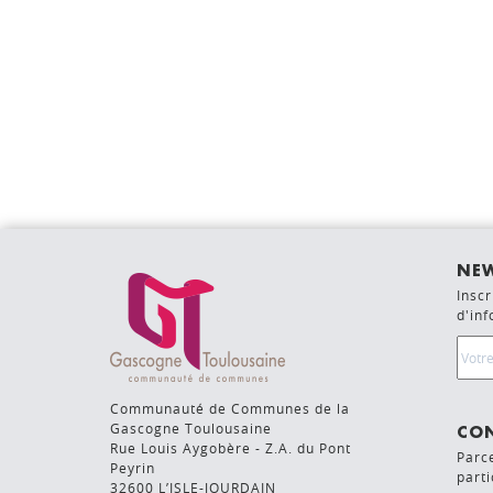
NEW
Inscr
d'in
Emai
Communauté de Communes de la
Gascogne Toulousaine
CON
Rue Louis Aygobère - Z.A. du Pont
Parc
Peyrin
parti
32600 L’ISLE-JOURDAIN