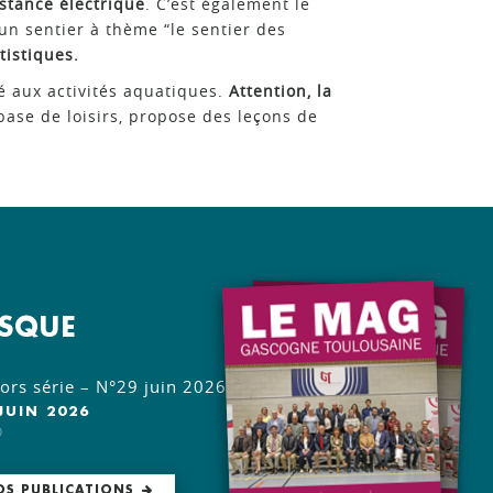
istance électrique
. C’est également le
un sentier à thème “le sentier des
rtistiques.
ié aux activités aquatiques.
Attention, la
 base de loisirs, propose des leçons de
OSQUE
rs série – N°29 juin 2026
JUIN 2026
O
OS PUBLICATIONS