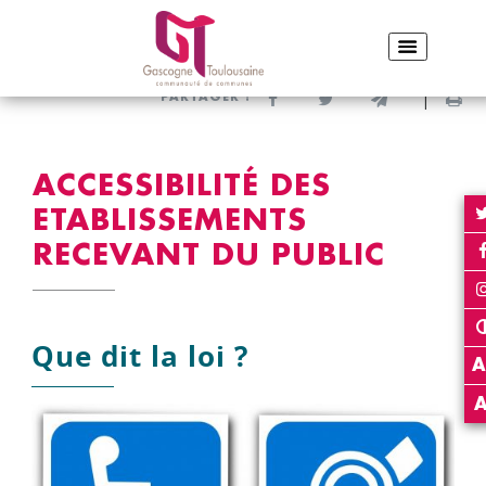
ACCUEIL
VIVRE & HABITER
ACCESSIBILITÉ
ACCESSIBILITÉ DES ETABLISSEMENTS RECEVANT DU PUBLIC
Partager sur Facebook
Partager sur Twitter
Envoyer par e-
Imp
PARTAGER :
ACCESSIBILITÉ DES
ETABLISSEMENTS
RECEVANT DU PUBLIC
Que dit la loi ?
A