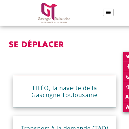
ACCUEIL
SE DÉPLACER
Partager sur Facebook
Partager sur Twitter
Envoyer par e-
Imp
PARTAGER :
SE DÉPLACER
TILÉO, la navette de la
Gascogne Toulousaine
A
Transport à la demande (TAD)