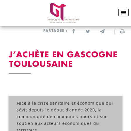
ACCUEIL
ENTREPRENDRE & S’IMPLANTER
DES OUTILS ÉCONOMIQUES
J’ACHÈTE EN GASCOGNE TOULOUSAINE
Partager sur Facebook
Partager sur Twitter
Envoyer par e-
Imp
PARTAGER :
J’ACHÈTE EN GASCOGNE
TOULOUSAINE
Face à la crise sanitaire et économique qui
sévit depuis le début d’année 2020, la
communauté de communes poursuit son
soutien aux acteurs économiques du
territoire.