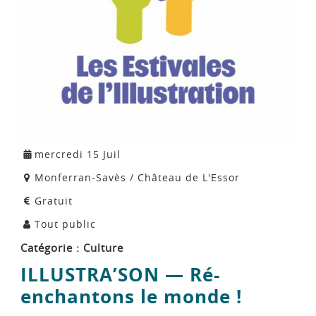
mercredi
15
Juil
Lieu : "
Monferran-Savès / Château de L'Essor
Prix : "
Gratuit
Public : "
Tout public
Catégorie :
Culture
ILLUSTRA’SON — Ré-
enchantons le monde !