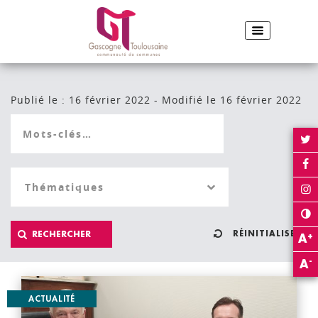
ACCUEIL
ACTUALITÉ
Partager sur Facebook
Partager sur Twitter
Envoyer par e-
Imp
PARTAGER :
Publié le : 16 février 2022 - Modifié le 16 février 2022
RÉINITIALISER
+
A
-
A
ACTUALITÉ