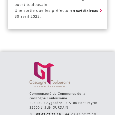
ouest toulousain.
Une sortie que les préfectures ont fixé au
EN SAVOIR PLUS
30 avril 2023.
Communauté de Communes de la
Gascogne Toulousaine
Rue Louis Aygobère - Z.A. du Pont Peyrin
32600 L’ISLE-JOURDAIN
05 62 07 71 16
05 62 07 71 13