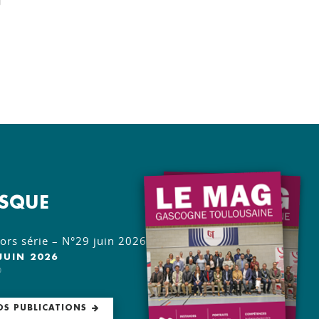
OSQUE
rs série – N°29 juin 2026
JUIN 2026
O
OS PUBLICATIONS