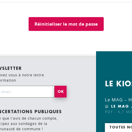
SLETTER
ivez vous à notre lettre
formation
LE KI
l Address*
Le MAG – Ho
LE MAG 
PDF - 6,1 M
CERTATIONS PUBLIQUES
e que l'avis de chacun compte,
cipez aux sondages de la
TOUTES N
unauté de commune !