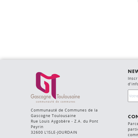
NEW
Inscr
d'in
Emai
Communauté de Communes de la
Gascogne Toulousaine
CON
Rue Louis Aygobère - Z.A. du Pont
Parc
Peyrin
parti
32600 L’ISLE-JOURDAIN
comm