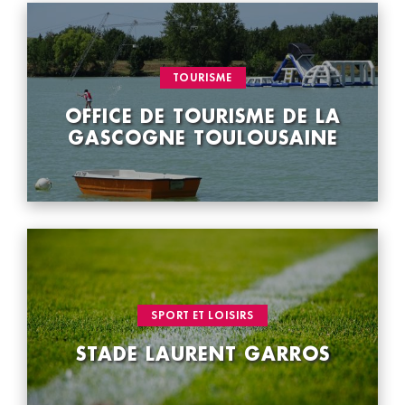
VOIR LA FICHE
CATÉGORIE : "
TOURISME
OFFICE DE TOURISME DE LA
GASCOGNE TOULOUSAINE
VOIR LA FICHE
CATÉGORIE : "
SPORT ET LOISIRS
STADE LAURENT GARROS