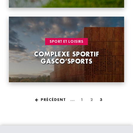
VOIR LA FICHE
CATÉGORIE : "
SPORT ET LOISIRS
COMPLEXE SPORTIF
GASCO’SPORTS
Navigation
PRÉCÉDENT
Page
1
Page
2
Page
3
des
pages