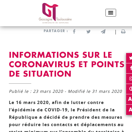
ACCUEIL
ACTUALITÉS
INFORMATIONS SUR LE CORONAVIRUS ET POINTS DE
SITUATION
Partager sur Facebook
Partager sur Twitter
Envoyer par e-
Imp
PARTAGER :
INFORMATIONS SUR LE
CORONAVIRUS ET POINTS
DE SITUATION
Publié le : 23 mars 2020 - Modifié le 31 mars 2020
A
Le 16 mars 2020, afin de lutter contre
l’épidémie de COVID-19, le Président de la
République a décidé de prendre des mesures
pour réduire les contacts et déplacements au
strict minimum sur l’ensemble du territoire à