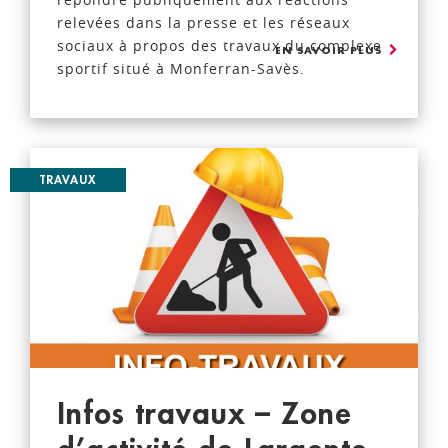
relevées dans la presse et les réseaux
sociaux à propos des travaux du complexe
EN SAVOIR PLUS
sportif situé à Monferran-Savès.
TRAVAUX
Infos travaux – Zone