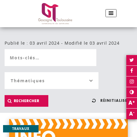
ACCUEIL
TRAVAUX
Partager sur Facebook
Partager sur Twitter
Envoyer par e-
Imp
PARTAGER :
Publié le : 03 avril 2024 - Modifié le 03 avril 2024
RÉINITIALISER
+
A
-
A
TRAVAUX