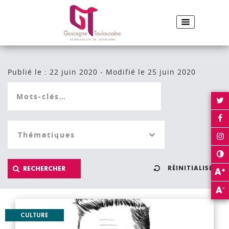
ACCUEIL
CULTURE
Partager sur Facebook
Partager sur Twitter
Envoyer par e-
Imp
PARTAGER :
Publié le : 22 juin 2020 - Modifié le 25 juin 2020
RÉINITIALISER
+
A
-
A
CULTURE