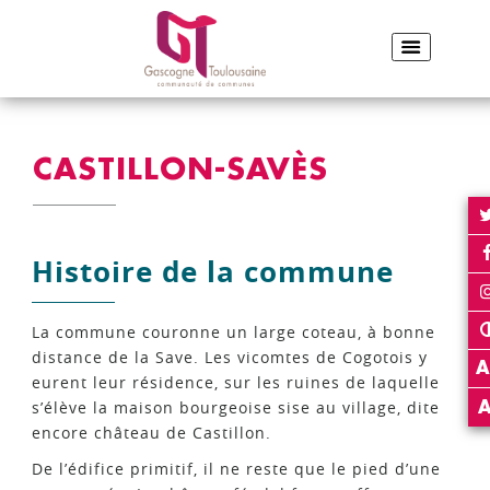
ACCUEIL
CASTILLON-SAVÈS
Partager sur Facebook
Partager sur Twitter
Envoyer par e-
Imp
PARTAGER :
CASTILLON-SAVÈS
Histoire de la commune
La commune couronne un large coteau, à bonne
distance de la Save. Les vicomtes de Cogotois y
A
eurent leur résidence, sur les ruines de laquelle
s’élève la maison bourgeoise sise au village, dite
encore château de Castillon.
De l’édifice primitif, il ne reste que le pied d’une